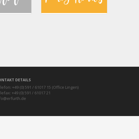
ONTAKT DETAILS
lefon: +49 (0) 591 / 61017 15 (Office Lingen)
lefax: +49 (0) 591 / 61017 21
fo@erfurth.de